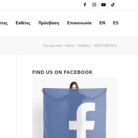
πτες
Εκθέτες
Πρόσβαση
Επικοινωνία
EN
ES
You are here:
Home
/
Εκθέτες
/
ANTITHETICA
FIND US ON FACEBOOK