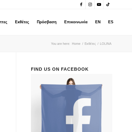
πτες
Εκθέτες
Πρόσβαση
Επικοινωνία
EN
ES
You are here:
Home
/
Εκθέτες
/
LOLINA
FIND US ON FACEBOOK