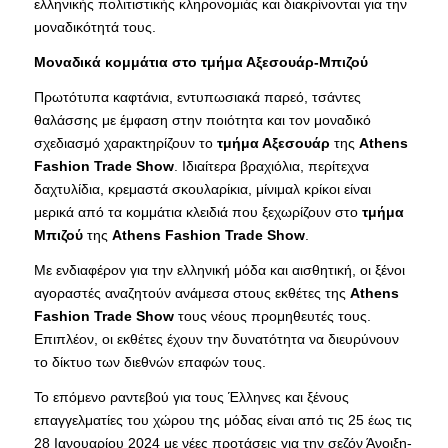
ελληνικής πολιτιστικής κληρονομιάς και διακρίνονται για την
μοναδικότητά τους.
Μοναδικά κομμάτια στο τμήμα Αξεσουάρ-Μπιζού
Πρωτότυπα καφτάνια, εντυπωσιακά παρεό, τσάντες
θαλάσσης με έμφαση στην ποιότητα και τον μοναδικό
σχεδιασμό χαρακτηρίζουν το
τμήμα Αξεσουάρ
της
Αthens
Fashion Trade Show
. Ιδιαίτερα βραχιόλια, περίτεχνα
δαχτυλίδια, κρεμαστά σκουλαρίκια, μίνιμαλ κρίκοι είναι
μερικά από τα κομμάτια κλειδιά που ξεχωρίζουν στο
τμήμα
Μπιζού
της
Αthens Fashion Trade Show
.
Με ενδιαφέρον για την ελληνική μόδα και αισθητική, οι ξένοι
αγοραστές αναζητούν ανάμεσα στους εκθέτες της
Αthens
Fashion Trade Show
τους νέους προμηθευτές τους.
Επιπλέον, οι εκθέτες έχουν την δυνατότητα να διευρύνουν
το δίκτυο των διεθνών επαφών τους.
Το επόμενο ραντεβού για τους Έλληνες και ξένους
επαγγελματίες του χώρου της μόδας είναι από τις 25 έως τις
28 Ιανουαρίου 2024 με νέες προτάσεις για την σεζόν Άνοιξη-