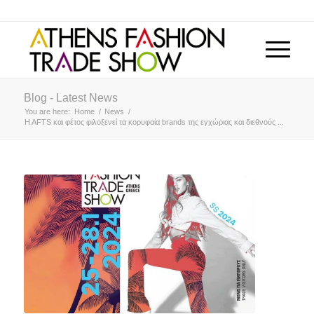
Blog - Latest News
You are here:
Home
/
News
/
H AFTS και φέτος φιλοξενεί τα κορυφαία brands της εγχώριας και διεθνούς ...