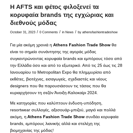
H AFTS και φέτος φιλοξενεί τα
κορυφαία brands της εγχώριας και
διεθνούς μόδας
/
/
/
October 31, 2023
0 Comments
in
News
by
athensfashiontradeshow
Για μία ακόμη χρονιά η
Athens Fashion Trade Show
θα
είναι το σημείο συνάντησης της αγοράς μόδας
συγκεντρώνοντας κορυφαία brands και εμπόρους τόσο από
την Ελλάδα όσο και από το εξωτερικό. Από τις 25 έως τις 28
Ιανουαρίου το Μetropolitan Expo θα πλημμυρίσει από
εκθέτες, βιοτέχνες, εισαγωγείς, σχεδιαστές και νέους
designers που θα παρουσιάσουν τις τάσεις που θα
κυριαρχήσουν τη σεζόν Άνοιξη-Καλοκαίρι 2024.
Με κατηγορίες που καλύπτουν ένδυση-υπόδηση,
resortwear συλλογές, αξεσουάρ-μπιζού, μαγιό και πολλά
ακόμη, η
Αthens Fashion Trade
Show
συνδέει κορυφαία
brands, εμπόρους λιανικής αλλά και στελέχη της
βιομηχανίας της μόδας!