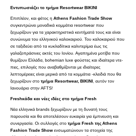
Εντυπωσιάζει το τμήμα Resortwear BIKINI
Επιπλέον, και φέτος η
Αthens Fashion Trade Show
συγκεντρώνει μοναδικά κομμάτια resortwear που
ξεχωρίζουν για τα χαρακτηριστικά κεντήματά τους και είναι
συνώνυμα του ελληνικού καλοκαιριού. Του καλοκαιριού που
σε ταξιδεύει από τα κυκλαδίτικα καλντερίμια έως τις
γαλαζοπράσινες ακτές του Ιονίου. Αγαπημένα μοτίβα που
θυμίζουν Ελλάδα, bohemian luxe φούστες και ιδιαίτερα ντε-
πιες, επιλογές που αναβαθμίζονται με ιδιαίτερες
λεπτομέρειες είναι μερικά από τα κομμάτια -κλειδιά που θα
ξεχωρίζουν στο
τμήμα Resortwear, BIKINI
, αυτόν τον
Ιανουάριο στην AFTS!
Freshκάδα και νέες ιδέες στο τμήμα Fresh
Νέα ελληνικά brands ξεχωρίζουν με τη δυνατή τους
παρουσία και θα αποτελέσουν ευκαιρία για έμπνευση και
συνεργασία. Οι συλλογές στο
τμήμα Fresh της Αthens
Fashion Trade Show
ενσωματώνουν τα στοιχεία της